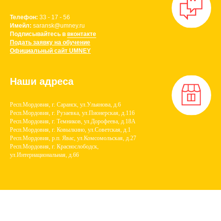
Телефон:
3
3 - 17 - 56
Имейл:
saransk
@umney.
ru
Подписывайтесь в
вконтакте
Подать заявку на обучение
Официальный сайт UMNEY
Наши адреса
Респ.Мордовия, г. Саранск, ул.Ульянова, д.6
Респ.Мордовия, г. Рузаевка, ул.Пионерская, д.116
Респ.Мордовия, г. Темников, ул.Дорофеева, д.18А
Респ.Мордовия, г. Ковылкино, ул.Советская, д.1
Респ.Мордовия, р.п. Явас, ул.Комсомольская, д.27
Респ.Мордовия, г. Краснослободск,
ул.Интернациональная, д.66