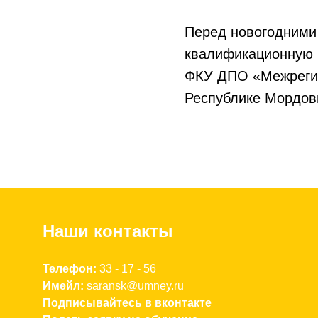
Перед новогодними
квалификационную р
ФКУ ДПО «Межрегио
Республике Мордов
Наши контакты
Телефон:
3
3 - 17 - 56
Имейл:
saransk
@umney.
ru
Подписывайтесь в
вконтакте